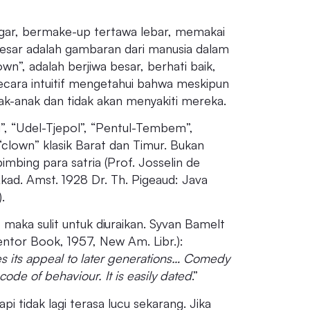
gar, bermake-up tertawa lebar, memakai
 besar adalah gambaran dari manusia dalam
wn”, adalah berjiwa besar, berhati baik,
secara intuitif mengetahui bahwa meskipun
k-anak dan tidak akan menyakiti mereka.
g”, “Udel-Tjepol”, “Pentul-Tembem”,
“clown” klasik Barat dan Timur. Bukan
bing para satria (Prof. Josselin de
kad. Amst. 1928 Dr. Th. Pigeaud: Java
.
maka sulit untuk diuraikan. Syvan Bamelt
ntor Book, 1957, New Am. Libr.):
s its appeal to later generations… Comedy
 code of behaviour. It is easily dated
.”
pi tidak lagi terasa lucu sekarang. Jika