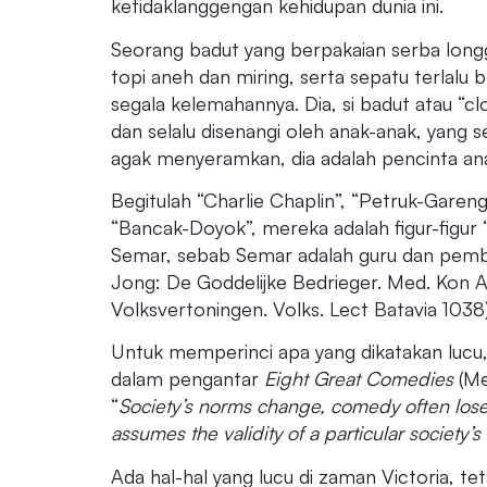
ketidaklanggengan kehidupan dunia ini.
Seorang badut yang berpakaian serba long
topi aneh dan miring, serta sepatu terlalu
segala kelemahannya. Dia, si badut atau “clo
dan selalu disenangi oleh anak-anak, yang 
agak menyeramkan, dia adalah pencinta ana
Begitulah “Charlie Chaplin”, “Petruk-Garen
“Bancak-Doyok”, mereka adalah figur-figur 
Semar, sebab Semar adalah guru dan pembim
Jong: De Goddelijke Bedrieger. Med. Kon A
Volksvertoningen. Volks. Lect Batavia 1038)
Untuk memperinci apa yang dikatakan lucu, 
dalam pengantar
Eight Great Comedies
(Me
“
Society’s norms change, comedy often lose
assumes the validity of a particular society’s
Ada hal-hal yang lucu di zaman Victoria, teta