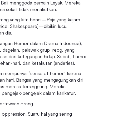
ak Bali menggoda pemain Leyak. Mereka
a sekali tidak menakutkan.
rang yang kita benci—Raja yang kejam
nice: Shakespeare)—dibikin lucu,
n dia.
mbangan Humor dalam Drama Indoensia),
, dagelan, pelawak grup, reog, yang
ease dari ketegangan hidup. Sebab, humor
hari-hari, dan ketakutan (anxieties).
ita mempunyai “sense of humor” karena
an hati. Bangsa yang mengagungkan diri
ekas merasa tersinggung. Mereka
pengejek-pengejek dalam karikatur.
 tertawaan orang.
 oppression. Suatu hal yang sering