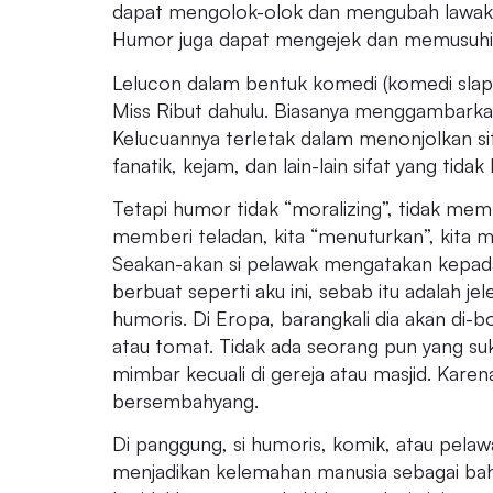
dapat mengolok-olok dan mengubah lawak d
Humor juga dapat mengejek dan memusuhi (
Lelucon dalam bentuk komedi (komedi sla
Miss Ribut dahulu. Biasanya menggambarkan
Kelucuannya terletak dalam menonjolkan sif
fanatik, kejam, dan lain-lain sifat yang tidak k
Tetapi humor tidak “moralizing”, tidak mem
memberi teladan, kita “menuturkan”, kita 
Seakan-akan si pelawak mengatakan kepada
berbuat seperti aku ini, sebab itu adalah je
humoris. Di Eropa, barangkali dia akan di-b
atau tomat. Tidak ada seorang pun yang suk
mimbar kecuali di gereja atau masjid. Kar
bersembahyang.
Di panggung, si humoris, komik, atau pelaw
menjadikan kelemahan manusia sebagai ba