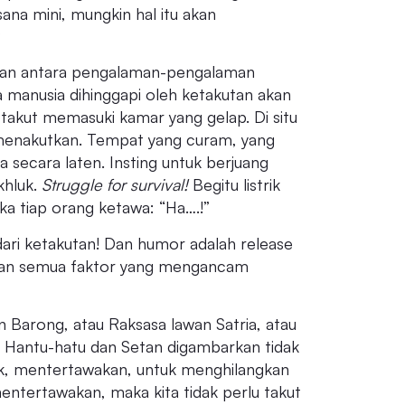
na mini, mungkin hal itu akan
?
amaan antara pengalaman-pengalaman
 manusia dihinggapi oleh ketakutan akan
takut memasuki kamar yang gelap. Di situ
 menakutkan. Tempat yang curam, yang
 secara laten. Insting untuk berjuang
khluk.
Struggle for survival!
Begitu listrik
a tiap orang ketawa: “Ha….!”
dari ketakutan! Dan humor adalah release
 dan semua faktor yang mengancam
n Barong, atau Raksasa lawan Satria, atau
i. Hantu-hatu dan Setan digambarkan tidak
sk, mentertawakan, untuk menghilangkan
mentertawakan, maka kita tidak perlu takut