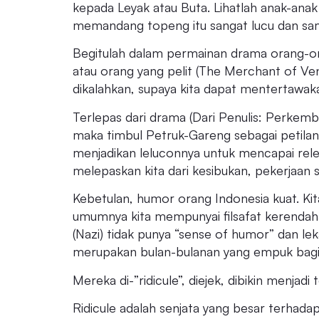
kepada Leyak atau Buta. Lihatlah anak-an
memandang topeng itu sangat lucu dan sam
Begitulah dalam permainan drama orang-o
atau orang yang pelit (The Merchant of Ve
dikalahkan, supaya kita dapat mentertawaka
Terlepas dari drama (Dari Penulis: Perke
maka timbul Petruk-Gareng sebagai petilan
menjadikan leluconnya untuk mencapai rel
melepaskan kita dari kesibukan, pekerjaan se
Kebetulan, humor orang Indonesia kuat. K
umumnya kita mempunyai filsafat kerendah
(Nazi) tidak punya “sense of humor” dan l
merupakan bulan-bulanan yang empuk bagi 
Mereka di-”ridicule”, diejek, dibikin menjadi
Ridicule adalah senjata yang besar terhadap